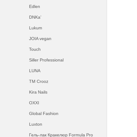
Edlen
DNKa’
Lukum
JOIA vegan
Touch
Siller Professional
LUNA
ТМ Crooz
Kira Nails
OXXI
Global Fashion
Luxton
Гель-лак Кракелюр Formula Pro