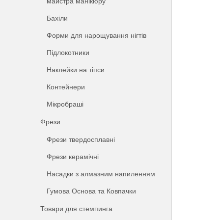
майстра манікюру
Бахіли
Форми для нарощування нігтів
Підлокотники
Наклейки на тіпси
Контейнери
Мікробраші
Фрези
Фрези твердосплавні
Фрези керамічні
Насадки з алмазним напиленням
Гумова Основа та Ковпачки
Товари для стемпинга