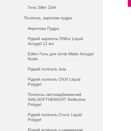
Гель Siller Zefir
Полігель, акрілова пудра
Акрилова Пудра
Рідкий акригель DNKa’ Liquid
Acrygel 12 мл
Edlen Гель для нігтів Water Acrygel
Nude
Рідкий полігель Joia
Рідкий полігель OXXI Liquid
Polygel
Полігель світловідбиваючий
NAILSOFTHENIGHT Reflective
Polygel
Рідкий полігель Crooz Liquid
Polygel
Рідкий полігель з шиммером