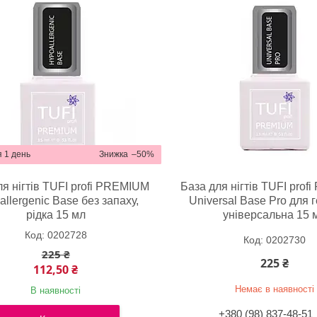
 1 день
–50%
ля нігтів TUFI profi PREMIUM
База для нігтів TUFI pro
llergenic Base без запаху,
Universal Base Pro для 
рідка 15 мл
універсальна 15 
0202728
0202730
225 ₴
225 ₴
112,50 ₴
Немає в наявності
В наявності
+380 (98) 837-48-51